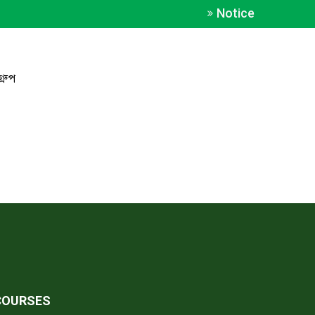
Notice
রুপ
COURSES