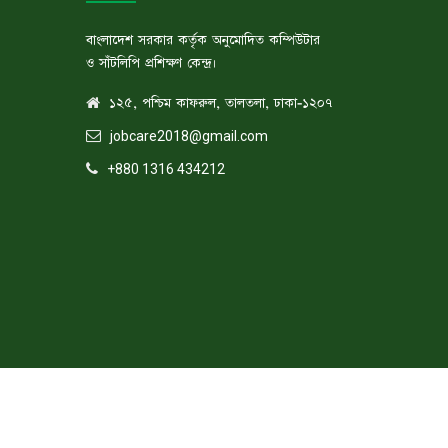
বাংলাদেশ সরকার কর্তৃক অনুমোদিত কম্পিউটার
ও সাঁটলিপি প্রশিক্ষণ কেন্দ্র।
১২৫, পশ্চিম কাফরুল, তালতলা, ঢাকা-১২০৭
jobcare2018@gmail.com
+880 1316 434212
Copyright ©
JOB CARE
. All Right Reserved.