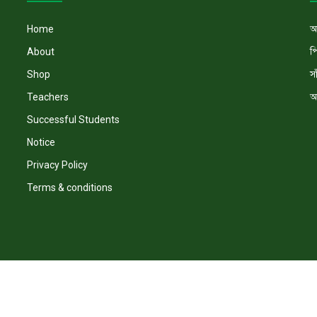
অ
Home
প
About
সা
Shop
অ
Teachers
Successful Students
Notice
Privacy Policy
Terms & conditions