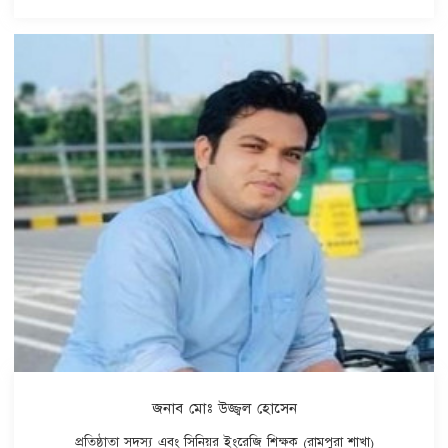
জনাব মোঃ উজ্জ্বল হোসেন
প্রতিষ্ঠাতা সদস্য এবং সিনিয়র ইংরেজি শিক্ষক (রামপুরা শাখা)