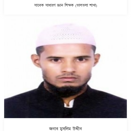
সাবেক সাধারণ জ্ঞান শিক্ষক (তালতলা শাখা)
জনাব মুসলিম উদ্দীন