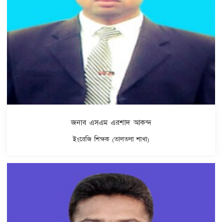
জনাব এসএম এরশাদ আকন্দ
ইংরেজি শিক্ষক (তালতলা শাখা)