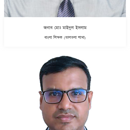
জনাব মোঃ মাইদুল ইসলাম
বাংলা শিক্ষক (তালতলা শাখা)