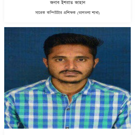
জনাব ইশরাত জাহান
সাবেক কম্পিউটার প্রশিক্ষক (তালতলা শাখা)