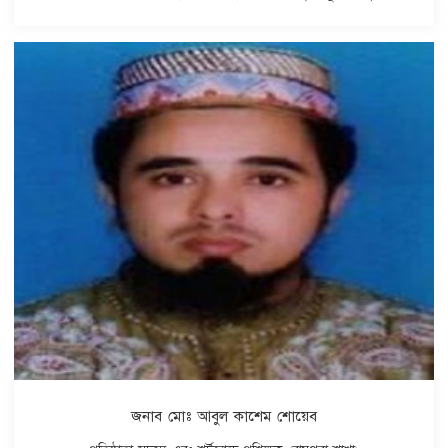
জনাব মোঃ আবুল কাশেম শোয়েব