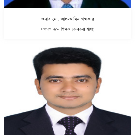
জনাব মো: আল-আমিন খন্দকার
সাধারণ জ্ঞান শিক্ষক (তালতলা শাখা)