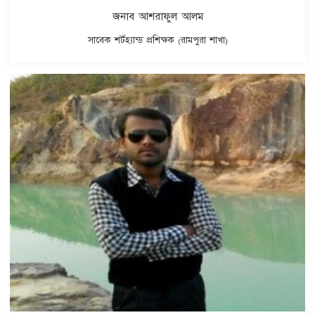
জনাব আশরাফুল আলম
সাবেক শর্টহ্যান্ড প্রশিক্ষক (রামপুরা শাখা)