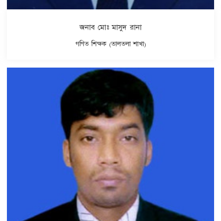
জনাব মোঃ মাসুদ রানা
গণিত শিক্ষক (তালতলা শাখা)