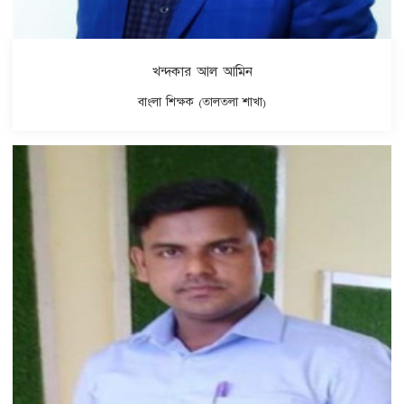
খন্দকার আল আমিন
বাংলা শিক্ষক (তালতলা শাখা)