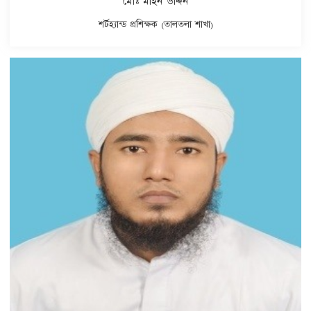
মোঃ মাইন উদ্দিন
শর্টহ্যান্ড প্রশিক্ষক (তালতলা শাখা)