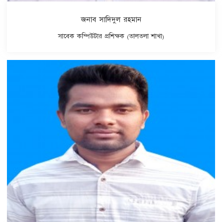
জনাব সাদিদুল রহমান
সাবেক কম্পিউটার প্রশিক্ষক (তালতলা শাখা)