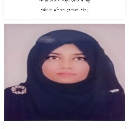
জনাব মোঃ নাজমুল হোসেন মিঠু
শর্টহ্যান্ড প্রশিক্ষক (তালতলা শাখা)