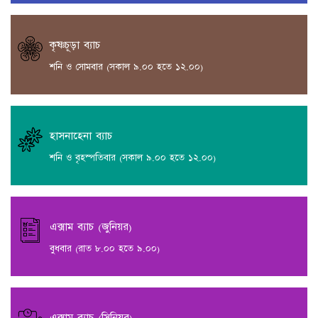
কৃষ্ণচূড়া ব্যাচ
শনি ও সোমবার (সকাল ৯.০০ হতে ১২.০০)
হাসনাহেনা ব্যাচ
শনি ও বৃহস্পতিবার (সকাল ৯.০০ হতে ১২.০০)
এক্সাম ব্যাচ (জুনিয়র)
বুধবার (রাত ৮.০০ হতে ৯.০০)
এক্সাম ব্যাচ (সিনিয়র)