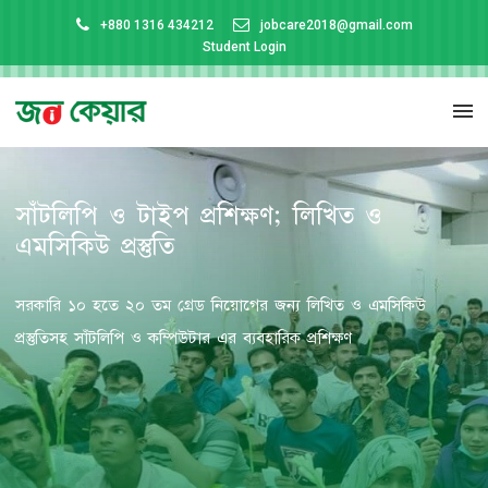
+880 1316 434212
jobcare2018@gmail.com
Student Login
সাঁটলিপি ও টাইপ প্রশিক্ষণ; লিখিত ও
এমসিকিউ প্রস্তুতি
সরকারি ১০ হতে ২০ তম গ্রেড নিয়োগের জন্য লিখিত ও এমসিকিউ
প্রস্তুতিসহ সাঁটলিপি ও কম্পিউটার এর ব্যবহারিক প্রশিক্ষণ