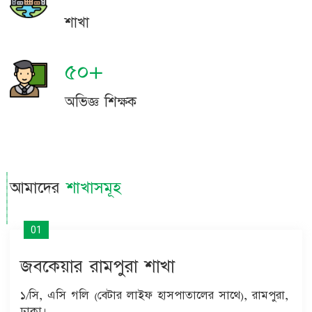
শাখা
৫০+
অভিজ্ঞ শিক্ষক
আমাদের
শাখাসমূহ
01
জবকেয়ার রামপুরা শাখা
১/সি, এসি গলি (বেটার লাইফ হাসপাতালের সাথে), রামপুরা,
ঢাকা।