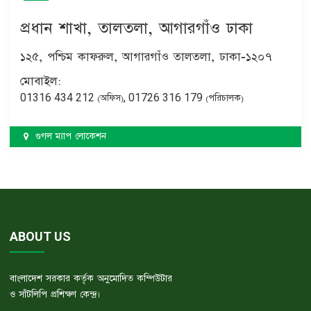
প্রধান শাখা, তালতলা, আগারগাঁও ঢাকা
১২৫, পশ্চিম কাফরুল, আগারগাঁও তালতলা, ঢাকা-১২০৭
মোবাইল:
01316 434 212
, 01726 316 179
(অফিস)
(পরিচালক)
গুগল ম্যাপ লোকেশন
ABOUT US
বাংলাদেশ সরকার কর্তৃক অনুমোদিত কম্পিউটার
ও সাঁটলিপি প্রশিক্ষণ কেন্দ্র।