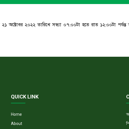
অক্টোবর ২০২২ তারিখে সন্ধ্যা ০৭:০০টা হতে রাত ১২:০০টা পর্যন্ত অ
QUICK LINK
অ
Home
প
About