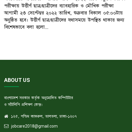
পরীক্ষায় উত্তীর্ণ ছাত্র/ছাত্রীদের ব্যাবহারিক ও মৌখিক পরীক্ষা
আগামী ২৩ সেপ্টেম্বর ২০২২ তারিখ, শুক্রবার বিকাল ০৫:০০টায়
অনুষ্ঠিত হবে। উত্তীর্ণ ছাত্র/ছাত্রীদের যথাসময়ে উপস্থিত থাকার জন্য
বিশেষভাবে বলা হলো...
ABOUT US
বাংলাদেশ সরকার কর্তৃক অনুমোদিত কম্পিউটার
ও সাঁটলিপি প্রশিক্ষণ কেন্দ্র।
১২৫, পশ্চিম কাফরুল, তালতলা, ঢাকা-১২০৭
jobcare2018@gmail.com